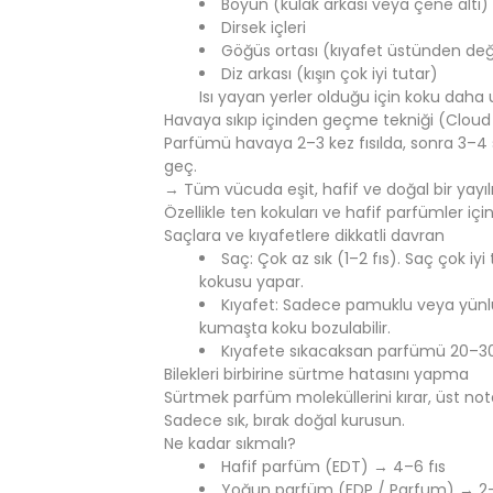
Boyun (kulak arkası veya çene altı)
Dirsek içleri
Göğüs ortası (kıyafet üstünden deği
Diz arkası (kışın çok iyi tutar)
Isı yayan yerler olduğu için koku daha 
Havaya sıkıp içinden geçme tekniği (Clou
Parfümü havaya 2–3 kez fısılda, sonra 3–4
geç.
→ Tüm vücuda eşit, hafif ve doğal bir yayıl
Özellikle ten kokuları ve hafif parfümler içi
Saçlara ve kıyafetlere dikkatli davran
Saç: Çok az sık (1–2 fıs). Saç çok iy
kokusu yapar.
Kıyafet: Sadece pamuklu veya yünl
kumaşta koku bozulabilir.
Kıyafete sıkacaksan parfümü 20–30
Bilekleri birbirine sürtme hatasını yapma
Sürtmek parfüm moleküllerini kırar, üst not
Sadece sık, bırak doğal kurusun.
Ne kadar sıkmalı?
Hafif parfüm (EDT) → 4–6 fıs
Yoğun parfüm (EDP / Parfum) → 2–