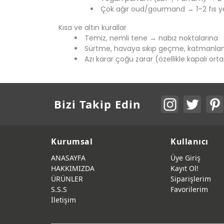
Çok ağır oud/gourmand → 1–2 fıs ye
Kısa ve altın kurallar
Temiz, nemli tene → nabız noktalarına
Sürtme, havaya sıkıp geçme, katmanl
Azı karar çoğu zarar (özellikle kapalı or
Bizi Takip Edin
Kurumsal
Kullanıcı
ANASAYFA
Üye Giriş
HAKKIMIZDA
Kayıt Ol!
ÜRÜNLER
Siparişlerim
S.S.S
Favorilerim
İletişim