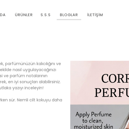
ZDA
ÜRÜNLER
S.S.S
BLOGLAR
İLETİŞİM
 parfümünüzün kalıcılığını ve
 şekilde nasıl uygulayacağınızı
esi ve parfüm notalarının
k, en iyi sonuçları alabilirsiniz.
laka yazıyı inceleyin!
ken sür. Nemli cilt kokuyu daha