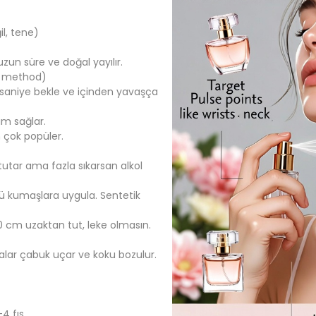
l, tene)
uzun süre ve doğal yayılır.
d method)
 saniye bekle ve içinden yavaşça
ım sağlar.
n çok popüler.
i tutar ama fazla sıkarsan alkol
ü kumaşlara uygula. Sentetik
 cm uzaktan tut, leke olmasın.
alar çabuk uçar ve koku bozulur.
4 fıs