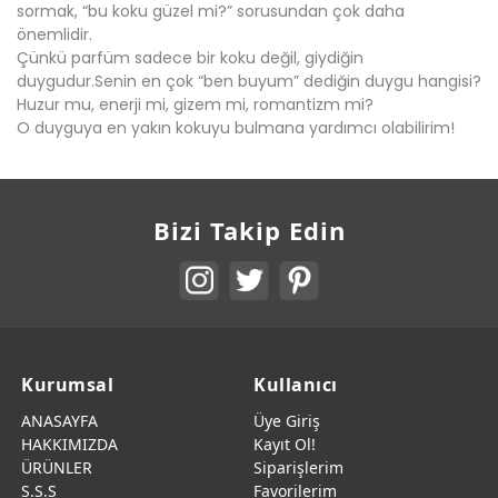
sormak, “bu koku güzel mi?” sorusundan çok daha
önemlidir.
Çünkü parfüm sadece bir koku değil, giydiğin
duygudur.Senin en çok “ben buyum” dediğin duygu hangisi?
Huzur mu, enerji mi, gizem mi, romantizm mi?
O duyguya en yakın kokuyu bulmana yardımcı olabilirim!
Bizi Takip Edin
Kurumsal
Kullanıcı
ANASAYFA
Üye Giriş
HAKKIMIZDA
Kayıt Ol!
ÜRÜNLER
Siparişlerim
S.S.S
Favorilerim