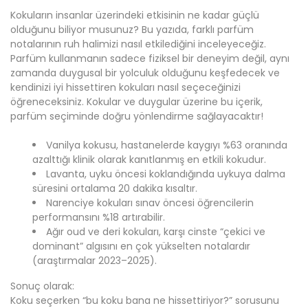
Kokuların insanlar üzerindeki etkisinin ne kadar güçlü
olduğunu biliyor musunuz? Bu yazıda, farklı parfüm
notalarının ruh halimizi nasıl etkilediğini inceleyeceğiz.
Parfüm kullanmanın sadece fiziksel bir deneyim değil, aynı
zamanda duygusal bir yolculuk olduğunu keşfedecek ve
kendinizi iyi hissettiren kokuları nasıl seçeceğinizi
öğreneceksiniz. Kokular ve duygular üzerine bu içerik,
parfüm seçiminde doğru yönlendirme sağlayacaktır!
Vanilya kokusu, hastanelerde kaygıyı %63 oranında
azalttığı klinik olarak kanıtlanmış en etkili kokudur.
Lavanta, uyku öncesi koklandığında uykuya dalma
süresini ortalama 20 dakika kısaltır.
Narenciye kokuları sınav öncesi öğrencilerin
performansını %18 artırabilir.
Ağır oud ve deri kokuları, karşı cinste “çekici ve
dominant” algısını en çok yükselten notalardır
(araştırmalar 2023–2025).
Sonuç olarak:
Koku seçerken “bu koku bana ne hissettiriyor?” sorusunu